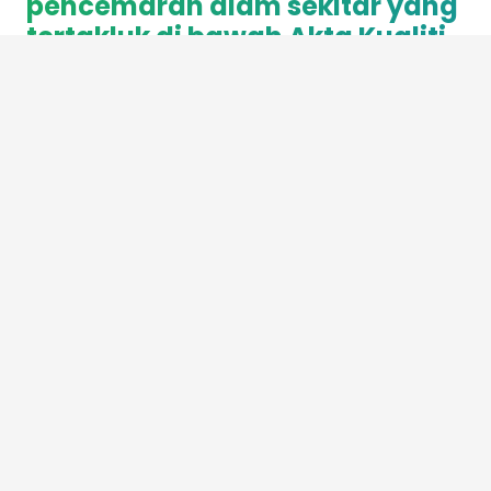
pencemaran alam sekitar yang
tertakluk di bawah Akta Kualiti
Alam Sekeliling 1974 (Akta 127)
dan peraturan-peraturan di
bawahnya. Hanya aduan yang
lengkap dan tertakluk kepada
Akta 127 sahaja akan disiasat
oleh Jabatan Alam Sekitar
Tuan/puan perlu mengemukakan maklumat
yang lengkap supaya tindakan
penguatkuasaan dapat dilakukan. Semua
maklumat adalah dilindungi di bawah Akta
Perlindungan Data Peribadi 2010 dan
digunakan oleh kerajaan Malaysia sahaja.